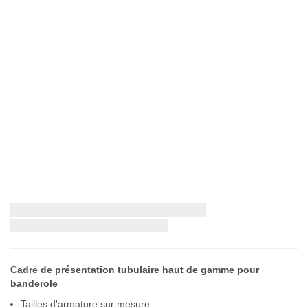
Skip
Livraison la plus rapide:
to
the
beginning
of
Cadre de présentation tubulaire haut de gamme pour
the
banderole
images
gallery
Tailles d'armature sur mesure